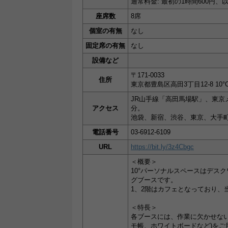
通常料金: 最初の1時間600円、
座席数
8席
個室の有無
なし
固定席の有無
なし
設備など
〒171-0033
住所
東京都豊島区高田3丁目12-8 10°C
JR山手線「高田馬場駅」、東京
アクセス
分。
池袋、新宿、渋谷、東京、大手
電話番号
03-6912-6109
URL
https://bit.ly/3z4Cbgc
＜概要＞
10°パーソナルスペースはデス
グブースです。
1、2階はカフェとなっており、
＜特長＞
各ブースには、作業に欠かせない高速
モ帳、ホワイトボードなど)をご