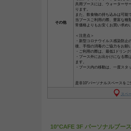
共用ブースには、ウォーターサーバ
ります。
また、飲食物の持ち込みは可能
当ブースご利用の際、豊富な種類
その他
常価格よりもお安くお買い求め
＜注意点＞
・新型コロナウイルス感染防止
後、手指の消毒のご協力をお願
・ご利用の際は、最低1ドリン
・ブース外にお出かけになる際
ます。
・ブース内の移動は、一度スタ
是非10°パーソナルスペースを
スペー
10°CAFE 3F パーソナ