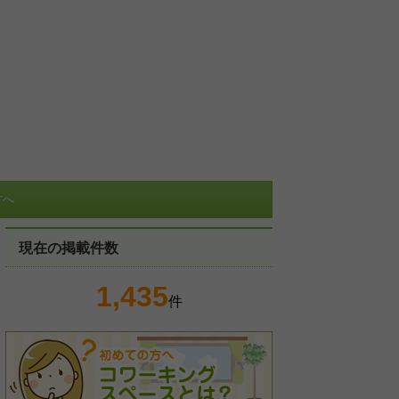
方へ
現在の掲載件数
1,435
件