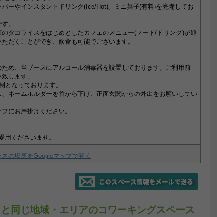
ーやインスタントドリンク(Ice/Hot)、ミニ菓子(有料)を完備してお
です。
のタコライスをはじめとしたカフェのメニュー(フード/ドリンク)が通
いただくことができ、飲食も可能でございます。
のため、当ブースにアルコール消毒器を設置しております。ご利用前
い致します。
ク制となっております。
は、ネームホルダーを首から下げ、正面玄関からの外出をお願いしてい
ッフにお声掛けください。
ご愛用くださいませ。
スの場所をGoogleマップで開く
ルブースと同じ地域・エリアのコワーキングスペース