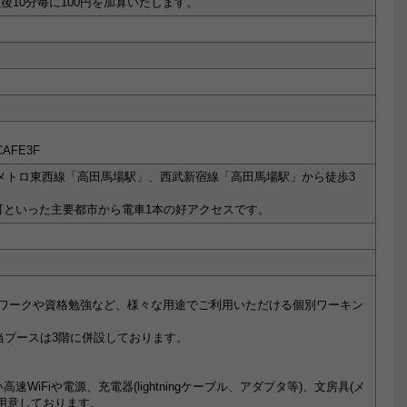
以後10分毎に100円を加算いたします。
AFE3F
メトロ東西線「高田馬場駅」、西武新宿線「高田馬場駅」から徒歩3
町といった主要都市から電車1本の好アクセスです。
クワークや資格勉強など、様々な用途でご利用いただける個別ワーキン
当ブースは3階に併設しております。
WiFiや電源、充電器(lightningケーブル、アダプタ等)、文房具(メ
用意しております。