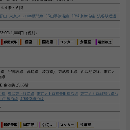
原ビル４階・６階
官山
東京メトロ半蔵門線
JR山手線沿線
JR埼京線沿線
渋谷駅近辺
:00-23:00) 1,000円（税別）
山手線、宇都宮線、高崎線、埼京線)、東武東上線、西武池袋線、東京メ
心線
NE 東池袋ビル3階
沿線
東武東上線沿線
東京メトロ有楽町線沿線
東京メトロ副都心線沿
R山手線沿線
JR埼京線沿線
）