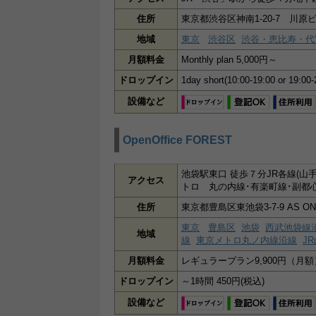
住所
東京都渋谷区神南1-20-7 川
地域
東京
渋谷区
渋谷・恵比寿・代
月額料金
Monthly plan 5,000円～
ドロップイン
1day short(10:00-19:00 or 19
設備など
OpenOffice FOREST
池袋駅東口 徒歩７分JR各線(
アクセス
トロ 丸の内線･有楽町線･副都
住所
東京都豊島区東池袋3-7-9 AS O
東京
豊島区
池袋
西武池袋線
地域
線
東京メトロ丸ノ内線沿線
J
月額料金
レギュラープラン9,900円（月額
ドロップイン
～1時間 450円(税込)
設備など