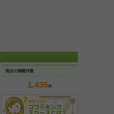
方へ
現在の掲載件数
1,435
件