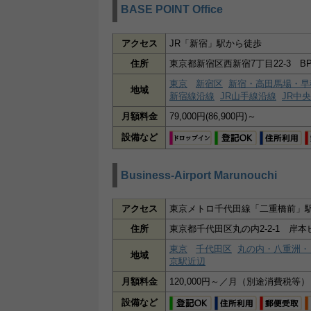
BASE POINT Office
アクセス
JR「新宿」駅から徒歩
住所
東京都新宿区西新宿7丁目22-3 BP
東京
新宿区
新宿・高田馬場・早
地域
新宿線沿線
JR山手線沿線
JR中
月額料金
79,000円(86,900円)～
設備など
Business-Airport Marunouchi
アクセス
東京メトロ千代田線「二重橋前」駅
住所
東京都千代田区丸の内2-2-1 岸本
東京
千代田区
丸の内・八重洲・
地域
京駅近辺
月額料金
120,000円～／月（別途消費税等
設備など