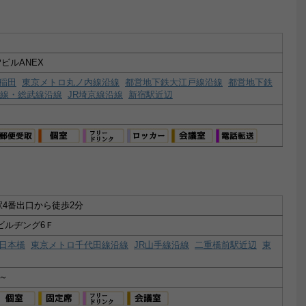
ビルANEX
稲田
東京メトロ丸ノ内線沿線
都営地下鉄大江戸線沿線
都営地下鉄
央線・総武線沿線
JR埼京線沿線
新宿駅近辺
4番出口から徒歩2分
ビルヂング6Ｆ
日本橋
東京メトロ千代田線沿線
JR山手線沿線
二重橋前駅近辺
東
）～