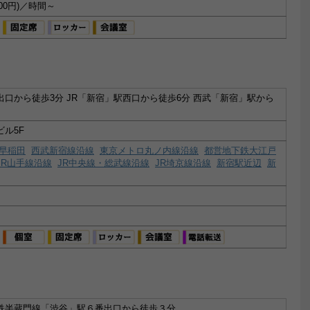
00円)／時間～
出口から徒歩3分 JR「新宿」駅西口から徒歩6分 西武「新宿」駅から
ビル5F
早稲田
西武新宿線沿線
東京メトロ丸ノ内線沿線
都営地下鉄大江戸
JR山手線沿線
JR中央線・総武線沿線
JR埼京線沿線
新宿駅近辺
新
鉄半蔵門線「渋谷」駅６番出口から徒歩３分