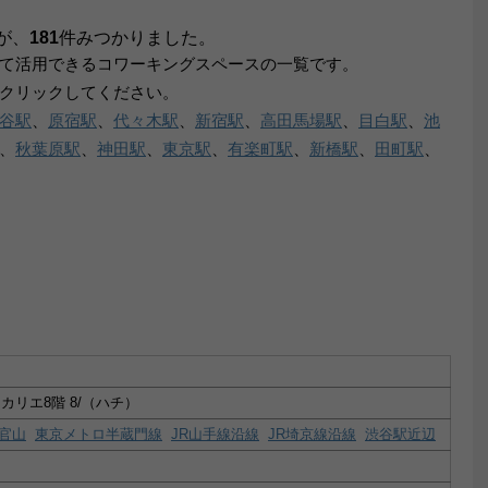
が、
181
件みつかりました。
て活用できるコワーキングスペースの一覧です。
クリックしてください。
谷駅
、
原宿駅
、
代々木駅
、
新宿駅
、
高田馬場駅
、
目白駅
、
池
、
秋葉原駅
、
神田駅
、
東京駅
、
有楽町駅
、
新橋駅
、
田町駅
、
カリエ8階 8/（ハチ）
官山
東京メトロ半蔵門線
JR山手線沿線
JR埼京線沿線
渋谷駅近辺