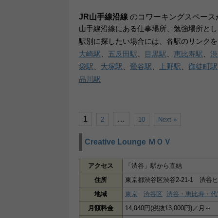
JR山手線沿線
のコワーキングスペース
山手線沿線にある仕事場所、勉強場所とし
駅別に探したい場合には、各駅のリンクを
大崎駅
、
五反田駅
、
目黒駅
、
恵比寿駅
、
渋
袋駅
、
大塚駅
、
鶯谷駅
、
上野駅
、
御徒町駅
品川駅
1
…
2
10
Next »
Creative Lounge ＭＯＶ
アクセス
「渋谷」駅から直結
住所
東京都渋谷区渋谷2-21-1 渋谷ヒ
地域
東京
渋谷区
渋谷・恵比寿・代
月額料金
14,040円(税抜13,000円)／月～