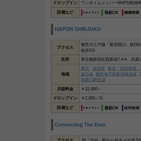
ドロップイン
ワンタイムメンバー864円(税抜8
設備など
HAPON SHINJUKU
都営大江戸線「新宿西口」駅D5
アクセス
徒歩5分
住所
東京都新宿区西新宿7-4-4 武蔵
東京
新宿区
新宿・高田馬場・
地域
線沿線
都営地下鉄新宿線沿線
宿西口駅近辺
月額料金
￥22,000～
ドロップイン
￥2,000／日
設備など
Connecting The Dots
アクセス
JR「渋谷」駅から徒歩４分地下