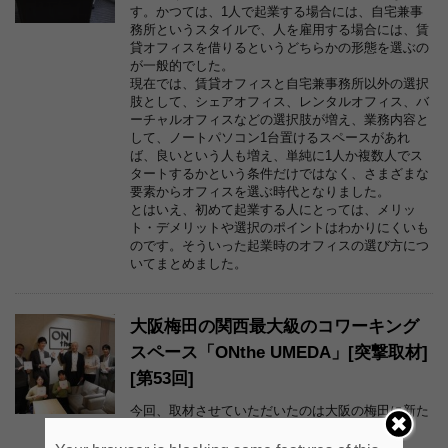
す。かつては、1人で起業する場合には、自宅兼事
務所というスタイルで、人を雇用する場合には、賃
貸オフィスを借りるというどちらかの形態を選ぶの
が一般的でした。
現在では、賃貸オフィスと自宅兼事務所以外の選択
肢として、シェアオフィス、レンタルオフィス、バ
ーチャルオフィスなどの選択肢が増え、業務内容と
して、ノートパソコン1台置けるスペースがあれ
ば、良いという人も増え、単純に1人か複数人でス
タートするかという条件だけではなく、さまざまな
要素からオフィスを選ぶ時代となりました。
とはいえ、初めて起業する人にとっては、メリッ
ト・デメリットや選択のポイントはわかりにくいも
のです。そういった起業時のオフィスの選び方につ
いてまとめました。
大阪梅田の関西最大級のコワーキング
スペース「ONthe UMEDA」[突撃取材]
[第53回]
今回、取材させていただいたのは大阪の梅田に新た
にオープンするコワーキングスペース「ONthe
UMEDA」です。