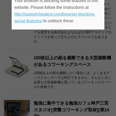
Your browser is blocking some features of this
「ONthe UMEDA」は、「ONthe UMEDA」のオー
website. Please follow the instructions at
プン直前にリニューアルされた「ホワイティうめだ
泉の広場」直結のコワーキングスペースで、非常に
http://support.heateor.com/browser-blocking-
便利な場所にあり、関西最大級の広さを持つコワー
social-features/
to unblock these.
キングスペースです。また、京橋のOBP（大阪ビジ
ネスパーク）のコワーキングスペースOBPアカデミ
アを運営する株式会社まなればがOBPアカデミアの
リソースを使って立ち上げたスペースでもありま
す。
100枚以上の紙を裁断できる大型裁断機
があるコワーキングスペース
100枚以上の紙を裁断したい場合には、よくあるデ
ィスクカッターでは対応できません。そんなときに
必要な大型裁断機を置いているコワーキングスペー
スの情報です。
勉強に集中できる勉強カフェ神戸三宮
スタジオ[突撃コワーキング取材][第14