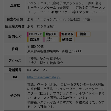
イベントエリア（座椅子やクッション）：約15名分
座席数
ミーティングルーム（会議室）：定数６名用テーブル
ローテーブル：3名用ソファ＋3席＋マッサージチェア
個室の有無
あり（ミーティングルーム（会議室）：1室）
固定席の有無
あり（約５０席席）
設備など
〒150-0045
住所
東京都渋谷区神泉町8-1 鈴屋ビルB１F
「神泉」駅から徒歩4分
アクセス
「渋谷」駅から徒歩10分
電話番号
03-6452-5225
URL
http://basementcafe.jp/
電源、Wi-Fiをはじめ、コピー＆プリンター&FAX対応
の複合機、文房具、シュレッダー、ラミネーター、モ
ニター（固定）、プロジェクター、ホワイトボードま
その他
で、オフィスと同等の設備が整っています。
私書箱システムがありますので、荷物の受け取りをす
ることも可能です。