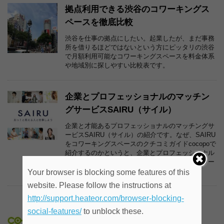
拠点利用できる渋谷のコワーキングス
ペースを徹底比較
渋谷を仕事の拠点にしたい。起業したが、まだ事務
所を借りるほどではないという方にピッタリの渋谷
で月額利用可能なコワーキングスペースを料金体系
や地域別に探しやすい比較表です。
企業とプロフェッショナルのマッチン
グサービスSAIRU（サイル）
企業と才能あるプロフェッショナルのマッチングサ
ービスSAIRU（サイル）の紹介です。なぜ、SAIRU
をコワーキングスペースのクチコミガイドcocopoで
紹介するのかというと、企業とプロフェッショナル
をマッチングさせる仕組みと誕生の経緯に、コワー
キングスペースが深く関わっているからです。
Your browser is blocking some features of this
website. Please follow the instructions at
http://support.heateor.com/browser-blocking-
リニューアルのお知らせ
social-features/
to unblock these.
コワーキングスペースのクチコミ、検索サイト