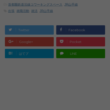
-
首都圏鉄道沿線コワーキングスペース
,
JR山手線
-
出張
,
就職活動
,
就活
,
JR山手線
Twitter
Facebook
Google+
Pocket
B!
はてブ
LINE