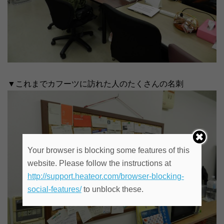
▼これまでカフーツに訪れた人のたくさんの名刺
Your browser is blocking some features of this
website. Please follow the instructions at
http://support.heateor.com/browser-blocking-
social-features/
to unblock these.