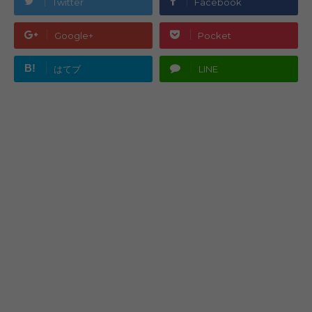
Twitter
Facebook
Google+
Pocket
B!
はてブ
LINE