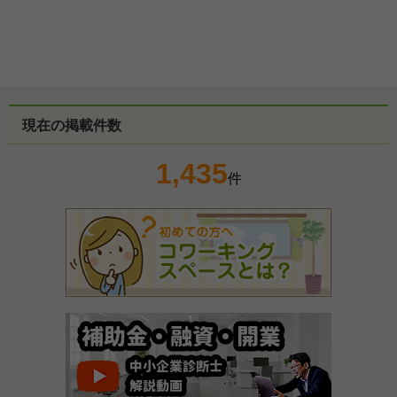
現在の掲載件数
1,435
件