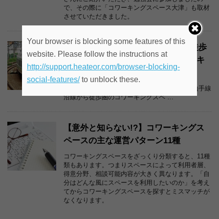
で、その際に「コワーキングスペース大津」も取材
させていただきました。
Your browser is blocking some features of this
JR山手線（巣鴨～原宿）沿線から徒歩
website. Please follow the instructions at
圏の仕事や就職活動に便利なコワーキ
http://support.heateor.com/browser-blocking-
ングスペース
social-features/
to unblock these.
池袋・高田馬場・新宿・代々木・原宿などJR山手線
沿線から徒歩圏のコワーキングスペ …
【意外と知らない!?】コワーキングス
ペースの主な運営パターン11種
コワーキングスペースをざっくり分類すると、11種
類もあります。つまりスペースによって利用者層、
得意分野、相談可能内容が大きく異なります。「自
分はどんな風にスペースを利用したいのか」を考え
てからコワーキングスペースを探すとミスマッチが
なくなります。