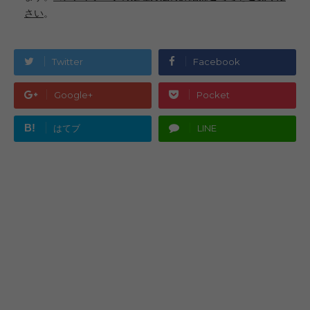
さい
。
Twitter
Facebook
Google+
Pocket
B!
はてブ
LINE