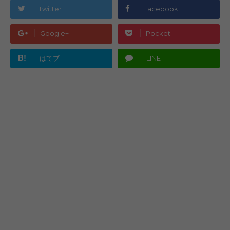
Twitter
Facebook
Google+
Pocket
B!
はてブ
LINE