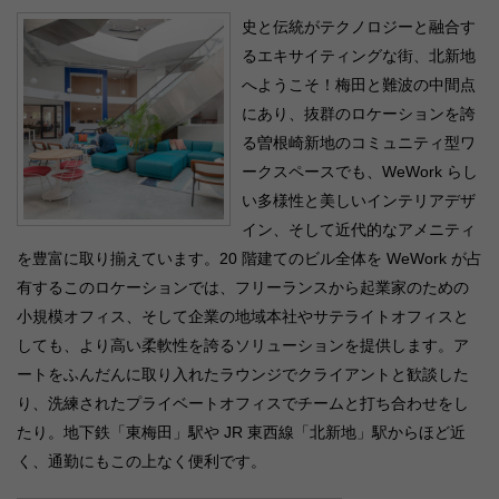
史と伝統がテクノロジーと融合す
るエキサイティングな街、北新地
へようこそ！梅田と難波の中間点
にあり、抜群のロケーションを誇
る曽根崎新地のコミュニティ型ワ
ークスペースでも、WeWork らし
い多様性と美しいインテリアデザ
イン、そして近代的なアメニティ
を豊富に取り揃えています。20 階建てのビル全体を WeWork が占
有するこのロケーションでは、フリーランスから起業家のための
小規模オフィス、そして企業の地域本社やサテライトオフィスと
しても、より高い柔軟性を誇るソリューションを提供します。ア
ートをふんだんに取り入れたラウンジでクライアントと歓談した
り、洗練されたプライベートオフィスでチームと打ち合わせをし
たり。地下鉄「東梅田」駅や JR 東西線「北新地」駅からほど近
く、通勤にもこの上なく便利です。