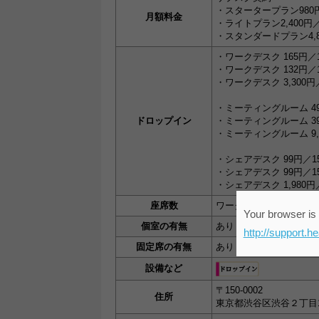
・スタータープラン98
月額料金
・ライトプラン2,400
・スタンダードプラン4,
・ワークデスク 165円／
・ワークデスク 132円
・ワークデスク 3,300
・ミーティングルーム 4
ドロップイン
・ミーティングルーム 3
・ミーティングルーム 9,
・シェアデスク 99円／
・シェアデスク 99円／
・シェアデスク 1,980
座席数
ワークデスク：10席 シ
Your browser is 
個室の有無
あり（ミーティングルー
http://support.h
固定席の有無
あり（席）
設備など
〒150-0002
住所
東京都渋谷区渋谷２丁目14‐