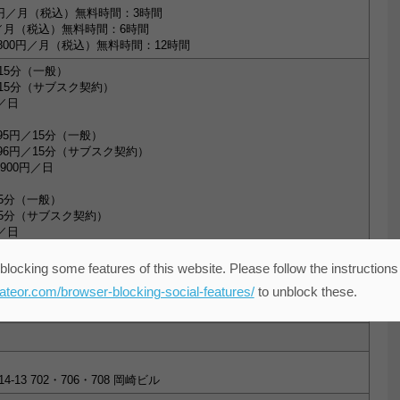
0円／月（税込）無料時間：3時間
円／月（税込）無料時間：6時間
800円／月（税込）無料時間：12時間
15分（一般）
／15分（サブスク契約）
円／日
95円／15分（一般）
96円／15分（サブスク契約）
900円／日
15分（一般）
15分（サブスク契約）
円／日
ェアデスク：10席
blocking some features of this website. Please follow the instructions
ム：1部屋室）
eateor.com/browser-blocking-social-features/
to unblock these.
13 702・706・708 岡崎ビル