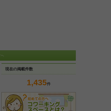
方へ
現在の掲載件数
1,435
件