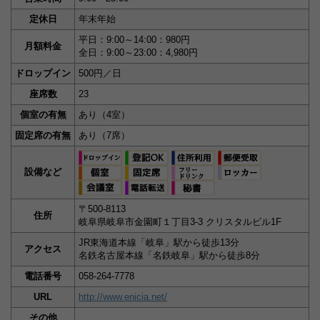
定休日
年末年始
平日：9:00～14:00：980円
月額料金
全日：9:00～23:00：4,980円
ドロップイン
500円／日
座席数
23
個室の有無
あり（4室）
固定席の有無
あり（7席）
設備など
〒500-8113
住所
岐阜県岐阜市金園町１丁目3-3 クリスタルビル1F
JR東海道本線「岐阜」駅から徒歩13分
アクセス
名鉄名古屋本線「名鉄岐阜」駅から徒歩8分
電話番号
058-264-7778
URL
http://www.enicia.net/
その他