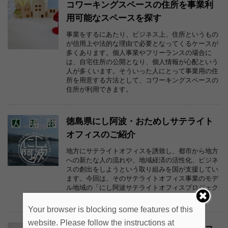
コワーキングスペースの住所を事業利
用可能なスペースを探す
事業をするにあたり、ビジネス上、住所というもの
が信用上や法的な理由で必要となってくるケースが
多くあります。個人事業やフリーランスの場合に
は、自宅住所の公開となり、個人情報が心配という
人が多くいます。そういった人にとって事業用の住
所を用意する方法として、コワーキングスペースの
住所が利用できます。
徳島県にし阿波・おためしサテライト
オフィスのご紹介
地方にサテライトオフィスを誘致し、都市から地方
への新たな人の流れや、地域経済の活性化、ビジネ
スの創出をしようという取り組みを国が支援してい
ます。今回は、そのサテライトオフィス事業のモデ
ル地域の「にし阿波サテライトオフィスプロジェク
ト」の紹介です。
Your browser is blocking some features of this
website. Please follow the instructions at