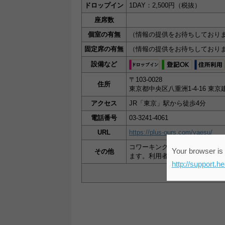
ドロップイン
1DAY：2,500円（税抜）
座席数
個室の有無
（情報の提供をお待ちしており
固定席の有無
（情報の提供をお待ちしており
設備など
〒103-0028
住所
東京都中央区八重洲1-4-16 東
アクセス
JR「東京」駅から徒歩4分
電話番号
03-3241-4061
URL
https://plus-ours.com/yaesu/
コワーキングスペースは、1日
Your browser is 
その他
ます。利用者同士が交流して新
http://support.h
スペー