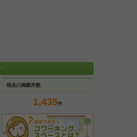
方へ
現在の掲載件数
1,435
件