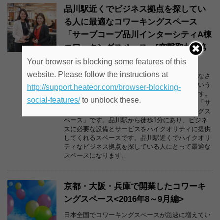
品川駅近くでビジネス拠点を探してい
る人に最適なコワーキングスペース
「サーブコープ品川インターシティA棟
コワーキングスペース」[突撃取材][第
50回]
Your browser is blocking some features of this
website. Please follow the instructions at
掲載中のコワーキングスペースを取材して、みなさ
んにコワーキングスペースの様子を伝えようという
http://support.heateor.com/browser-blocking-
企画「突撃コワーキングスペース」の第50回です。
social-features/
to unblock these.
今回、取材したのは品川インターシティにある「サ
ーブコープ品川インターシティA棟 コワーキングス
ペース」です。品川駅から徒歩1分にあり、ビジネ
スに必要な設備とサービスをハイクオリティに提供
してくれるスペースです。品川駅近くでハイクオリ
ティなビジネス拠点を探している人にとって最適な
スペースになります。
京都・大阪・兵庫で開業したコワーキ
ングスペース<2016年8～9月編>
日本全国でコワーキングスペースが急速に増えてい