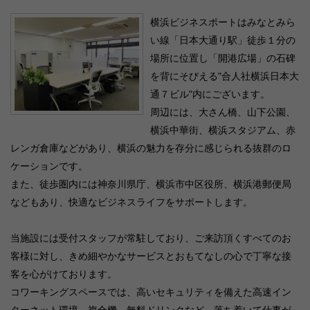
横浜ビジネスポートはみなとみら
い線「日本大通り駅」徒歩１分の
場所に位置し「開港広場」の石碑
を背にそびえる"合人社横浜日本大
通７ビル"内にございます。
周辺には、大さん橋、山下公園、
横浜中華街、横浜スタジアム、赤
レンガ倉庫などがあり、横浜の魅力を存分に感じられる抜群のロ
ケーションです。
また、徒歩圏内には神奈川県庁、横浜市中区役所、横浜港郵便局
などもあり、快適なビジネスライフをサポートします。
当施設には受付スタッフが常駐しており、ご来訪頂くすべてのお
客様に対し、きめ細やかなサービスとおもてなしの心で丁寧な接
客を心がけております。
コワーキングスペースでは、高いセキュリティを備えた高速イン
ターネット環境、複合機、無料ドリンクなど、落ち着いて仕事が