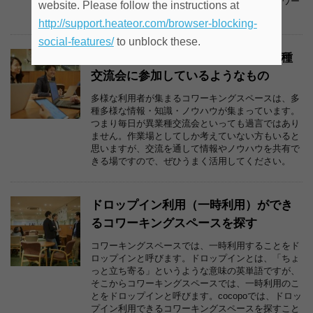
キングスペースを探せるように沿線、駅別のコワー
website. Please follow the instructions at
キングスペース一覧へのリンク一覧です。
http://support.heateor.com/browser-blocking-
social-features/
to unblock these.
コワーキングスペースは毎日が異業種
交流会に参加しているようなもの
多様な利用者が集まるコワーキングスペースは、多
種多様な情報・知識・ノウハウが集まっています。
つまり毎日が異業種交流会といっても過言ではあり
ません。作業場としてしか考えていない方もいると
思いますが、交流を通して情報やノウハウを共有で
きる場ですので、ぜひうまく活用してください。
ドロップイン利用（一時利用）ができ
るコワーキングスペースを探す
コワーキングスペースでは、一時利用することをド
ロップインと呼びます。ドロップインとは、「ちょ
っと立ち寄る」というような意味の英単語ですが、
そこからコワーキングスペースでは、一時利用のこ
とをドロップインと呼びます。cocopoでは、ドロッ
プイン利用できるコワーキングスペースを探すこと