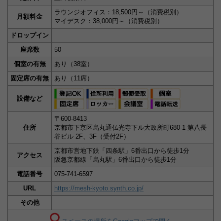
ラウンジオフィス：18,500円～（消費税別）
月額料金
マイデスク：38,000円～（消費税別）
ドロップイン
座席数
50
個室の有無
あり（38室）
固定席の有無
あり（11席）
設備など
〒600-8413
住所
京都市下京区烏丸通仏光寺下ル大政所町680-1 第八長
谷ビル 2F、3F（受付2F）
京都市営地下鉄「四条駅」6番出口から徒歩1分
アクセス
阪急京都線「烏丸駅」6番出口から徒歩1分
電話番号
075-741-6597
URL
https://mesh-kyoto.synth.co.jp/
その他
スペースの場所をGoogleマップで開く