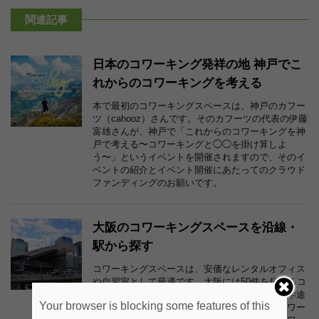
関連記事
日本のコワーキング発祥の地 神戸でこ
れからのコワーキングを考える
本で最初のコワーキングスペースは、神戸のカフー
ツ（cahooz）さんです。そのカフーツの代表の伊藤
富雄さんが、神戸で「これからのコワーキングを神
戸で考える〜コワーキングと◯◯を掛け算しよ
う〜」というイベントを開催されますので、そのイ
ベントの紹介とイベント開催にあたってのクラウド
ファンディングのお願いです。
大阪のコワーキングスペースを沿線・
駅から探す
コワーキングスペースは、安価なレンタルオフィス
や自習室として最適です。大阪には50件を超えるコ
ワーキングスペースがあります。通勤途中や通学途
Your browser is blocking some features of this
中、自宅からアクセスしやすい沿線・駅別のコワー