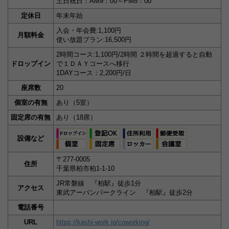
土日祝日：AM9：00～PM8：00
定休日
年末年始
入会・年会費:1,100円
月額料金
使い放題プラン:16,500円
2時間コース:1,100円/2時間 ２時間を超過すると自動
ドロップイン
で１ＤＡＹコースへ移行
1DAYコース：2,200円/日
座席数
20
個室の有無
あり（5室）
固定席の有無
あり（18席）
設備など
〒277-0005
住所
千葉県柏市柏1-1-10
JR常磐線 『柏駅』徒歩1分
アクセス
東武アーバンパークライン 『柏駅』徒歩2分
電話番号
URL
https://kashi-work.jp/coworking/