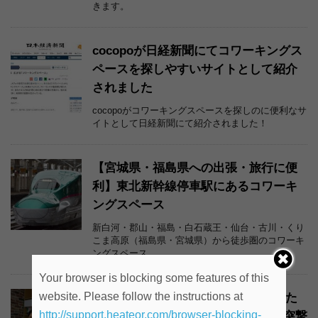
きます。
cocopoが日経新聞にてコワーキングス
ペースを探しやすいサイトとして紹介
されました
cocopoがコワーキングスペースを探しのに便利なサ
イトとして日経新聞にて紹介されました！
【宮城県・福島県への出張・旅行に便
利】東北新幹線停車駅にあるコワーキ
ングスペース
新白河・郡山・福島・白石蔵王・仙台・古川・くり
こま高原（福島県・宮城県）から徒歩圏のコワーキ
ングスペース
Your browser is blocking some features of this
website. Please follow the instructions at
秋葉原、御茶ノ水に新規オープンした
http://support.heateor.com/browser-blocking-
コワーキングスペース GrinSpace [突撃