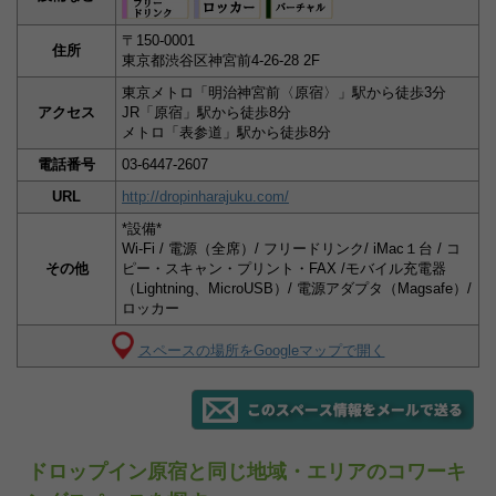
〒150-0001
住所
東京都渋谷区神宮前4-26-28 2F
東京メトロ「明治神宮前〈原宿〉」駅から徒歩3分
アクセス
JR「原宿」駅から徒歩8分
メトロ「表参道」駅から徒歩8分
電話番号
03-6447-2607
URL
http://dropinharajuku.com/
*設備*
Wi-Fi / 電源（全席）/ フリードリンク/ iMac１台 / コ
その他
ピー・スキャン・プリント・FAX /モバイル充電器
（Lightning、MicroUSB）/ 電源アダプタ（Magsafe）/
ロッカー
スペースの場所をGoogleマップで開く
ドロップイン原宿と同じ地域・エリアのコワーキ