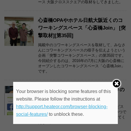
ース 大阪クロススクエアの取材をしてきました。
心斎橋OPAやホテル日航大阪近くのコ
ワーキングスペース「心斎橋Join」 [突
撃取材][第35回]
掲載中のコワーキングスペースを取材して、みなさ
んにコワーキングスペースの様子を伝えようという
企画「突撃コワーキングスペース」の第35回です。
今回紹介するのは、2016年の7月に大阪の心斎橋に
オープンしたコワーキングスペース「心斎橋Join」
です。
cocopoをいつでもスマホに！アプリの
Your browser is blocking some features of this
ようなスマホサイト「すまっぽん」
website. Please follow the instructions at
http://support.heateor.com/browser-blocking-
cocopoでは、スマホアプリのようなWEBサービス
「すまっぽん」を用意しています。cocopoにいつで
social-features/
to unblock these.
もアクセスできるようにスマホ画面に登録をしてく
ださい。