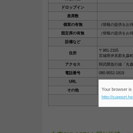
ドロップイン
座席数
個室の有無
（情報の提供をお
固定席の有無
（情報の提供をお
設備など
〒981-2165
住所
宮城県伊具郡丸森町
アクセス
阿武隈急行線「丸森
電話番号
080-9552-1819
URL
http://marumori-sta
Your browser is 
その他
http://support.h
スペー