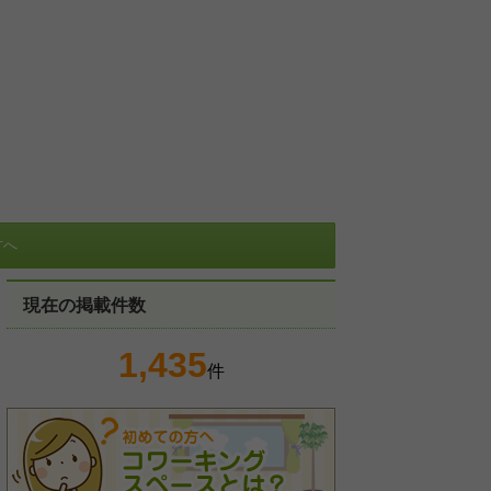
方へ
現在の掲載件数
1,435
件