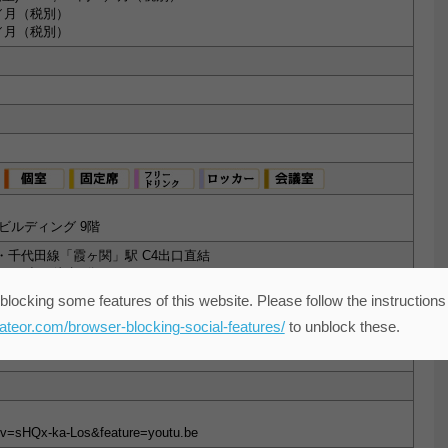
～／月（税別）
円／月（税別）
野ビルディング 9階
・千代田線「霞ヶ関」駅 C4出口直結
 10出口徒歩3分
駅 A6出口より日比谷シティ経由で直結
blocking some features of this website. Please follow the instructions
駅 4出口徒歩10分
eateor.com/browser-blocking-social-features/
to unblock these.
道線・横須賀線、都営地下鉄浅草線、ゆりかもめ「 新橋」駅 徒歩10分
?v=sHQx-ka-Los&feature=youtu.be