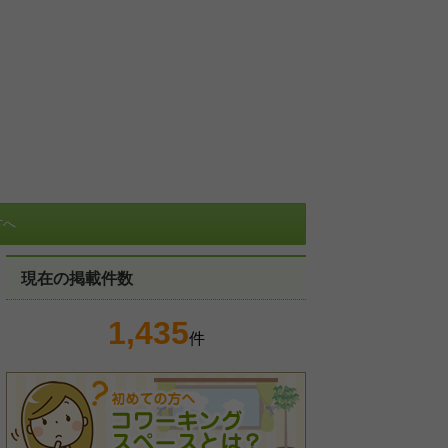
方へ
現在の掲載件数
1,435
件