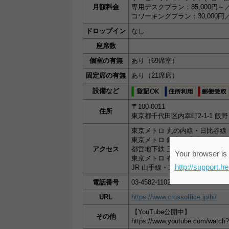
月額料金
専用デスクプラン：85,000円
コワーキングプラン：30,000
ドロップイン
なし
座席数
個室の有無
あり（69席室）
固定席の有無
あり（21席席）
設備など
〒100-0011
住所
東京都千代田区内幸町2-1-1 飯
東京メトロ 丸の内線・日比谷線
東京メトロ 銀座線「 虎ノ門」駅
アクセス
都営地下鉄 三田線「 内幸町」
Your browser is 
東京メトロ 有楽町線「 桜田門」
http://support.h
JR 山手線・京浜東北線・東海
電話番号
03-4582-1102
URL
https://www.crossoffice.jp/hi/
【YouTube公開中】
その他
https://www.youtube.com/watch