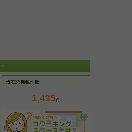
方へ
現在の掲載件数
1,435
件