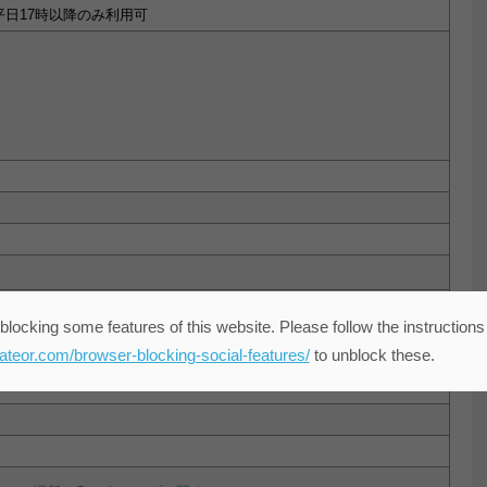
※平日17時以降のみ利用可
番5号 渋谷マークシティ４階クリエーションスクエアしぶや内
blocking some features of this website. Please follow the instructions
eateor.com/browser-blocking-social-features/
to unblock these.
4階