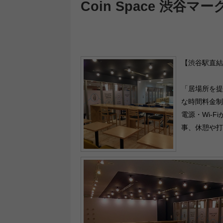
Coin Space 渋谷マ
【渋谷駅直結
「居場所を提
な時間料金制
電源・Wi-
事、休憩や打