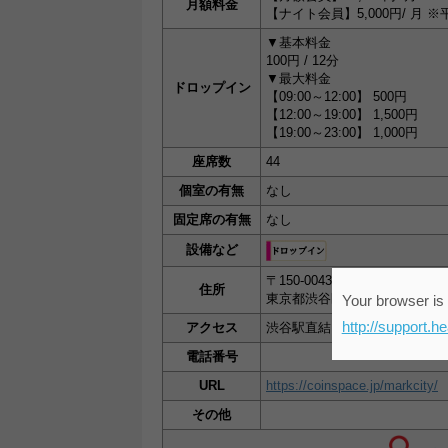
月額料金
【ナイト会員】5,000円/ 月 
▼基本料金
100円 / 12分
▼最大料金
ドロップイン
【09:00～12:00】 500円
【12:00～19:00】 1,500円
【19:00～23:00】 1,000円
座席数
44
個室の有無
なし
固定席の有無
なし
設備など
〒150-0043
住所
東京都渋谷区道玄坂一丁目12
Your browser is 
http://support.h
アクセス
渋谷駅直結、渋谷マークシティ
電話番号
URL
https://coinspace.jp/markcity/
その他