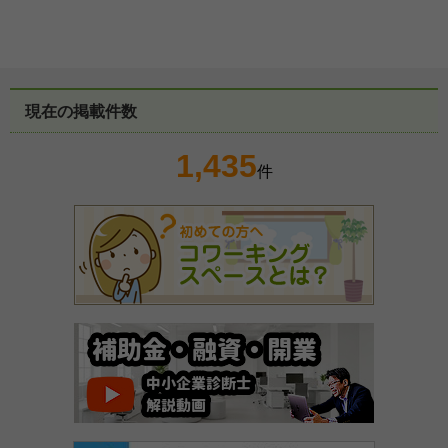
現在の掲載件数
1,435
件