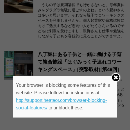
「うちの子は夏期講習でも行かさないと、毎年夏休
みをダラダラ無駄に過ごすのよね」という親御さん
は多いと思います。それなら親子でコワーキングス
ペースを利用しませんか。個人起業家や資格試験に
向けて勉強するなど志高い人がたくさんいるので子
どもは刺激を受けますし、親御さんも仕事や勉強を
しながら子どもを客観的に見ることができますよ。
八丁堀にある子供と一緒に働ける子育
て複合施設「はぐみっく子連れコワー
キングスペース」[突撃取材][第49回]
八丁堀にある子供と一緒に働ける子育て複合施設。
子連れで利用できるコワーキングスペースには、
Your browser is blocking some features of this
「キッズスペースのあるコワーキングスペース」と
website. Please follow the instructions at
「一般的なコワーキングスペース」の2フロアがあ
り、加えて「保育園」「病児保育室」があります。
http://support.heateor.com/browser-blocking-
さらに2019年には産婦人科クリニックもオープンを
social-features/
to unblock these.
予定されています。