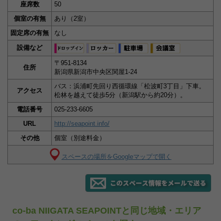
座席数
50
個室の有無
あり（2室）
固定席の有無
なし
設備など
〒951-8134
住所
新潟県新潟市中央区関屋1-24
バス：浜浦町先回り西循環線「松波町3丁目」下車。
アクセス
松林を越えて徒歩5分（新潟駅から約20分）。
電話番号
025-233-6605
URL
http://seapoint.info/
その他
個室（別途料金）
スペースの場所をGoogleマップで開く
co-ba NIIGATA SEAPOINTと同じ地域・エリア