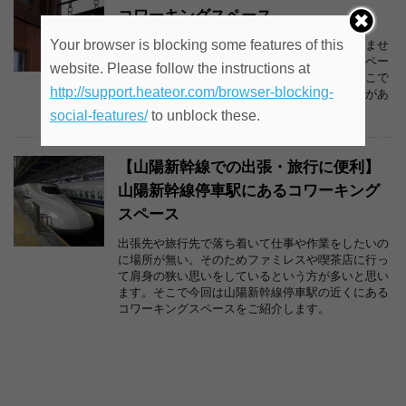
コワーキングスペース
Your browser is blocking some features of this
小さな事務所や在宅で仕事をしていると頭を悩ませ
るのが、打合せや商談場所ですよね。手狭でスペー
website. Please follow the instructions at
スがない、家族がいるので来客は困る等々。そこで
http://support.heateor.com/browser-blocking-
今回は梅田周辺・新大阪周辺で少人数用会議室があ
るコワーキングスペースをご紹介します。
social-features/
to unblock these.
【山陽新幹線での出張・旅行に便利】
山陽新幹線停車駅にあるコワーキング
スペース
出張先や旅行先で落ち着いて仕事や作業をしたいの
に場所が無い。そのためファミレスや喫茶店に行っ
て肩身の狭い思いをしているという方が多いと思い
ます。そこで今回は山陽新幹線停車駅の近くにある
コワーキングスペースをご紹介します。