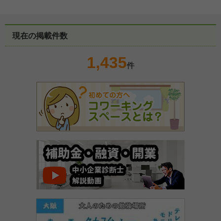
現在の掲載件数
1,435
件