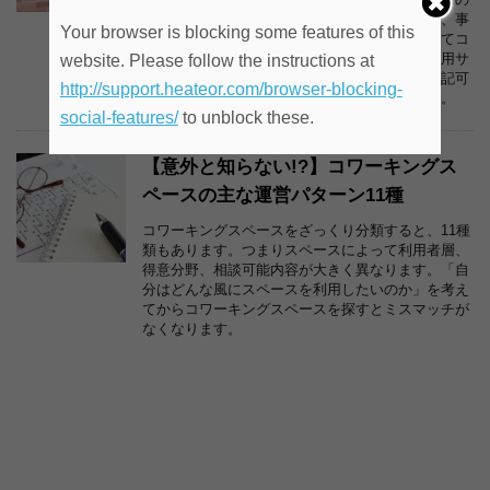
郵便受取サービスがあります。多くの場合には、事
Your browser is blocking some features of this
業上、名刺やホームページに記載する住所としてコ
ワーキングスペースの住所を利用できる住所利用サ
website. Please follow the instructions at
ービスやコワーキングスペースの住所で法人登記可
http://support.heateor.com/browser-blocking-
能な法人登記サービスとセットになっています。
social-features/
to unblock these.
【意外と知らない!?】コワーキングス
ペースの主な運営パターン11種
コワーキングスペースをざっくり分類すると、11種
類もあります。つまりスペースによって利用者層、
得意分野、相談可能内容が大きく異なります。「自
分はどんな風にスペースを利用したいのか」を考え
てからコワーキングスペースを探すとミスマッチが
なくなります。