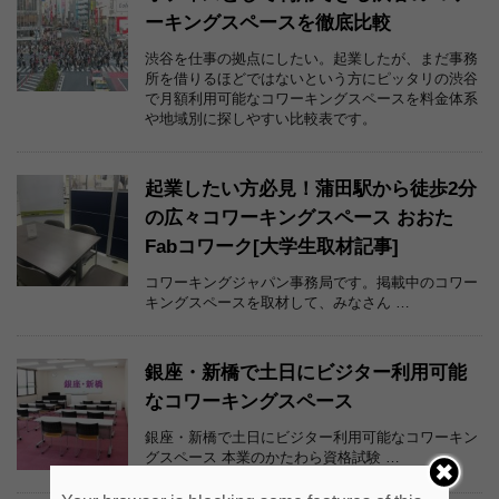
ーキングスペースを徹底比較
渋谷を仕事の拠点にしたい。起業したが、まだ事務
所を借りるほどではないという方にピッタリの渋谷
で月額利用可能なコワーキングスペースを料金体系
や地域別に探しやすい比較表です。
起業したい方必見！蒲田駅から徒歩2分
の広々コワーキングスペース おおた
Fabコワーク[大学生取材記事]
コワーキングジャパン事務局です。掲載中のコワー
キングスペースを取材して、みなさん …
銀座・新橋で土日にビジター利用可能
なコワーキングスペース
銀座・新橋で土日にビジター利用可能なコワーキン
グスペース 本業のかたわら資格試験 …