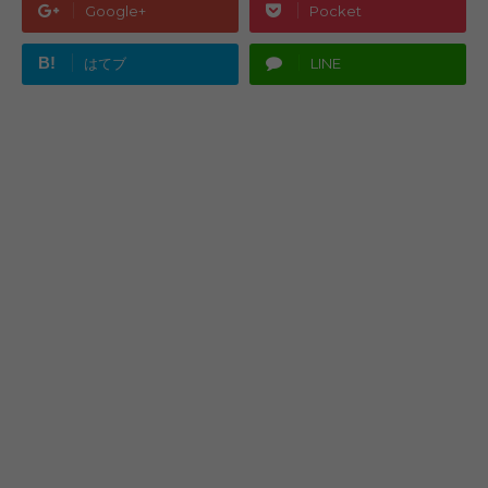
Google+
Pocket
B!
はてブ
LINE