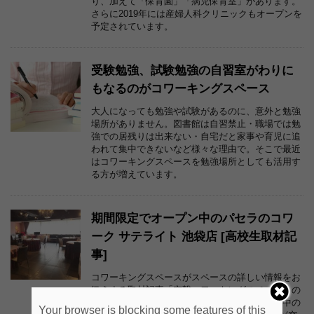
り、加えて「保育園」「病児保育室」があります。
さらに2019年には産婦人科クリニックもオープンを
予定されています。
受験勉強、試験勉強の自習室がわりに
もなるのがコワーキングスペース
大人になっても勉強や試験があるのに、意外と勉強
場所がありません。図書館は自習禁止・職場では勉
強での居残りは出来ない・自宅だと家事や育児に追
われて集中できないなど様々な理由で。そこで最近
はコワーキングスペースを勉強場所としても活用す
る方が増えています。
期間限定でオープン中のパセラのコワ
ーク サテライト 池袋店 [高校生取材記
事]
コワーキングスペースがスペースの詳しい情報をお
伝えする取材記事「突撃コワーキングスペース」の
高校生版です。。今回は、期間限定でオープン中の
Your browser is blocking some features of this