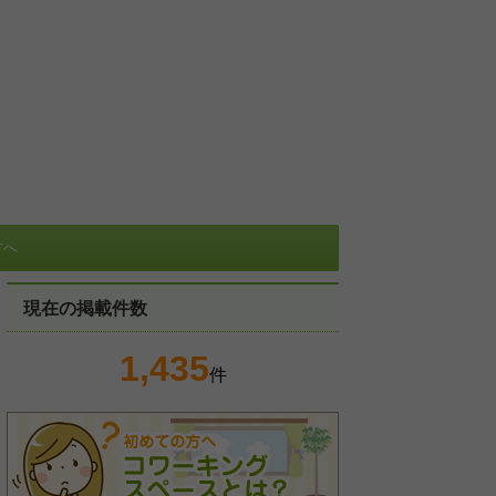
方へ
現在の掲載件数
1,435
件