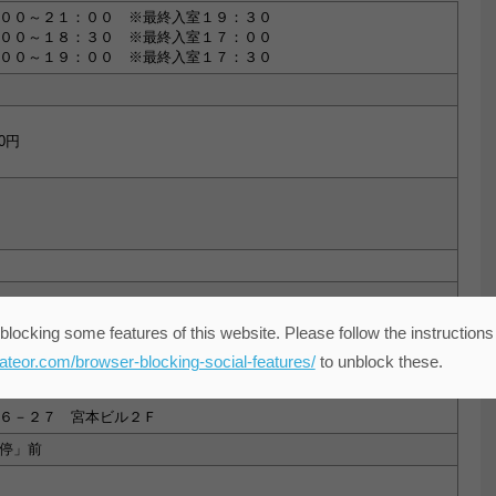
００～２１：００ ※最終入室１９：３０
００～１８：３０ ※最終入室１７：００
１９：００ ※最終入室１７：３０
0円
blocking some features of this website. Please follow the instructions
eateor.com/browser-blocking-social-features/
to unblock these.
６－２７ 宮本ビル２Ｆ
停」前