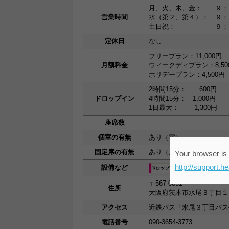
月、火、木、金： ９：
営業時間
水（第２、第４）： ９：
土日祝： ９：００～
定休日
なし
フリープラン：11,000円
月額料金
ウィークディプラン：8,50
ホリデープラン：4,500円
2時間15分： 600円
ドロップイン
4時間15分： 1,000円
1日最大： 1,300円
座席数
個室の有無
あり（室）
固定席の有無
あり（席）
Your browser is 
http://support.h
設備など
〒567-0891
住所
大阪府茨木市水尾３丁目１
アクセス
近鉄バス「水尾３丁目バス
電話番号
090-3654-3773