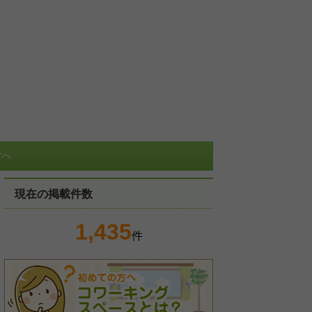
方へ
現在の掲載件数
1,435
件