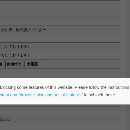
ス居住者、応相談／ビジター
待ちしております）
待ちしております）
から徒歩8分
blocking some features of this website. Please follow the instructions
ら徒歩12分
eateor.com/browser-blocking-social-features/
to unblock these.
ヶ谷」駅から徒歩11分
寺」駅から徒歩11分
kimajp/