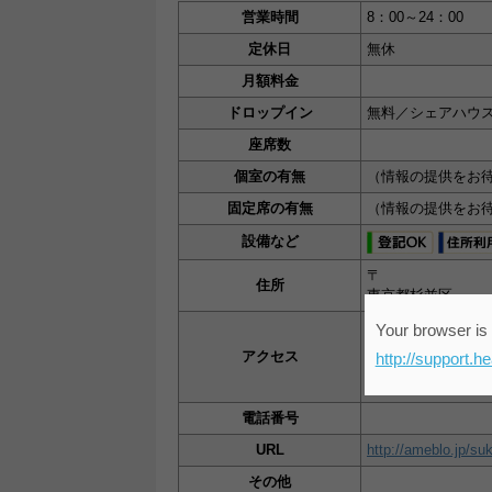
営業時間
8：00～24：00
定休日
無休
月額料金
ドロップイン
無料／シェアハウ
座席数
個室の有無
（情報の提供をお
固定席の有無
（情報の提供をお
設備など
〒
住所
東京都杉並区
ＪＲ「阿佐ヶ谷」駅
Your browser is 
ＪＲ「高円寺」駅か
アクセス
http://support.h
東京メトロ「南阿佐
東京メトロ「新高円
電話番号
URL
http://ameblo.jp/su
その他