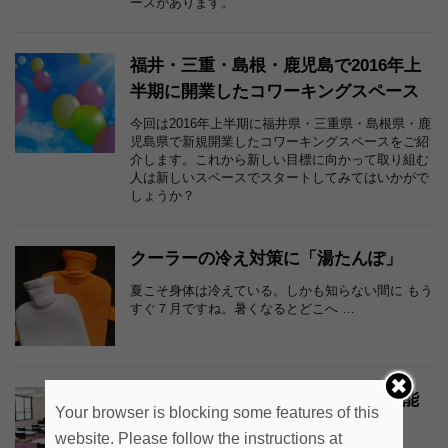
ースがあります。
福井・三重・島根・鹿児島で2016年上
半期に開業したコワーキングスペース
今回は2016年上半期に福井県・三重県・島根県・鹿
児島県で新規開業したコワーキングスペースをご紹
介します。これから新しい目標に向かって取り組む
人は新しいスペースでスタートしてみてはいかがで
しょうか？
クーラーの冷え対策に「湯たんぽ」
夏こそ身体は冷えている。しかも知らない間に もう
すぐ７月ですね。暑くなるとどこへ …
原宿・青山で土日にビジター利用可能
Your browser is blocking some features of this
なコワーキングスペース
website. Please follow the instructions at