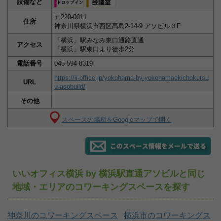
設備など
〒220-0011
住所
神奈川県横浜市西区高島2-14-9 アソビル３F
「横浜」駅みなみ東口通路直通
アクセス
「横浜」駅東口より徒歩2分
電話番号
045-594-8319
https://ii-office.jp/yokohama-by-yokohamaekichokutsu
URL
u-asobuild/
その他
スペースの場所をGoogleマップで開く
いいオフィス横浜 by 横浜駅直通アソビルと同じ
地域・エリアのコワーキングスペースを探す
神奈川のコワーキングスペース
横浜市のコワーキングス