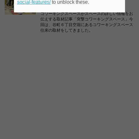
social-features/
to unblock these.
回]
コワーキングスペースがスペースの詳しい情報をお
伝えする取材記事「突撃コワーキングスペース」今
回は、谷町６丁目空堀にあるコワーキングスペース
往来の取材をしてきました。