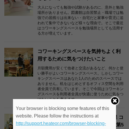
大人になっても勉強や試験があるのに、意外と勉強
場所がありません。図書館は自習禁止・職場では勉
強での居残りは出来ない・自宅だと家事や育児に追
われて集中できないなど様々な理由で。そこで最近
はコワーキングスペースを勉強場所としても活用す
る方が増えています。
コワーキングスペースを気持ちよく利
用するために気をつけたいこと
月額費用が安くて他者と交流があるなど、何かと使
い勝手がよいコワーキングスペース。しかしコワー
キングスペースはあなた1人のためのスペースでは
ありません。机をはじめとするオフィス空間を利用
者全員で共有しています。そこで今回はコワーキン
グスペースを利用者全員が快適に使うために気をつ
けたいことを考えます。
Your browser is blocking some features of this
website. Please follow the instructions at
古い長屋を活用した谷町６丁目 空堀 コ
http://support.heateor.com/browser-blocking-
ワーキングスペース往来[突撃取材][第5