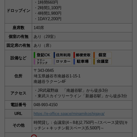
・1時間660円
・2時間1,100円
ドロップイン
・4時間1,980円
・1DAY2,200円
座席数
140席
個室の有無
あり（29室）
固定席の有無
あり（席）
設備など
〒343-0845
住所
埼玉県越谷市南越谷1-15-1
南越谷ラクーン4F
・JR武蔵野線 「南越谷駅」から徒歩3分
アクセス
・東武スカイツリーライン「新越谷駅」から徒歩3分
電話番号
048-993-4150
URL
https://e-office.space/minamikoshigaya/
時間貸し：会議室(4～8名)2,750円～/スペース貸切(キ
その他
ッチン＋キッチン前スペース)5,500円～