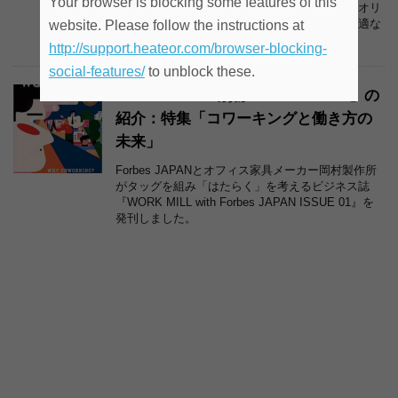
Your browser is blocking some features of this
してくれるスペースです。品川駅近くでハイクオリ
ティなビジネス拠点を探している人にとって最適な
website. Please follow the instructions at
スペースになります。
http://support.heateor.com/browser-blocking-
social-features/
to unblock these.
Forbes JAPAN別冊「WORK MILL」の
紹介：特集「コワーキングと働き方の
未来」
Forbes JAPANとオフィス家具メーカー岡村製作所
がタッグを組み「はたらく」を考えるビジネス誌
『WORK MILL with Forbes JAPAN ISSUE 01』を
発刊しました。