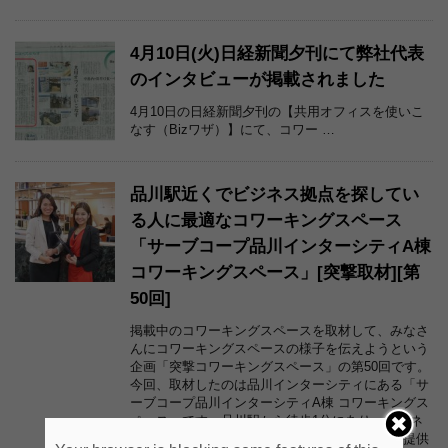
4月10日(火)日経新聞夕刊にて弊社代表
のインタビューが掲載されました
4月10日の日経新聞夕刊の【共用オフィスを使いこ
なす（Bizワザ）】にて、コワー …
品川駅近くでビジネス拠点を探してい
る人に最適なコワーキングスペース
「サーブコープ品川インターシティA棟
コワーキングスペース」[突撃取材][第
50回]
掲載中のコワーキングスペースを取材して、みなさ
んにコワーキングスペースの様子を伝えようという
企画「突撃コワーキングスペース」の第50回です。
今回、取材したのは品川インターシティにある「サ
ーブコープ品川インターシティA棟 コワーキングス
ペース」です。品川駅から徒歩1分にあり、ビジネ
スに必要な設備とサービスをハイクオリティに提供