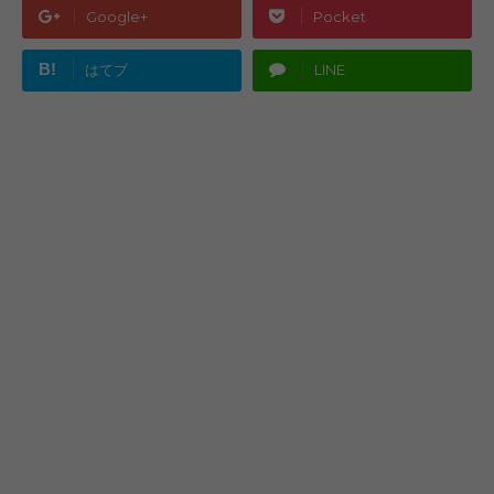
Google+
Pocket
B!
はてブ
LINE