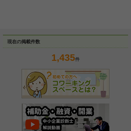
現在の掲載件数
1,435
件