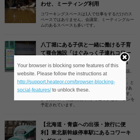
わせ、ミーティング利用
コワーキングスペースは1人で仕事をするだけのス
ペースではありません。会議室、ミーティングルー
ムのあるスペースも多いです。
八丁堀にある子供と一緒に働ける子育
て複合施設「はぐみっく子連れコワー
キングスペース」[突撃取材][第49回]
Your browser is blocking some features of this
八丁堀にある子供と一緒に働ける子育て複合施設。
website. Please follow the instructions at
子連れで利用できるコワーキングスペースには、
http://support.heateor.com/browser-blocking-
「キッズスペースのあるコワーキングスペース」と
「一般的なコワーキングスペース」の2フロアがあ
social-features/
to unblock these.
り、加えて「保育園」「病児保育室」があります。
さらに2019年には産婦人科クリニックもオープンを
予定されています。
【北海道・青森への出張・旅行に便
利】東北新幹線停車駅にあるコワーキ