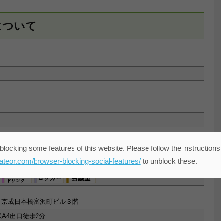
町について
blocking some features of this website. Please follow the instructions
eateor.com/browser-blocking-social-features/
to unblock these.
0 京成日本橋富沢町ビル３階
A4出口徒歩2分