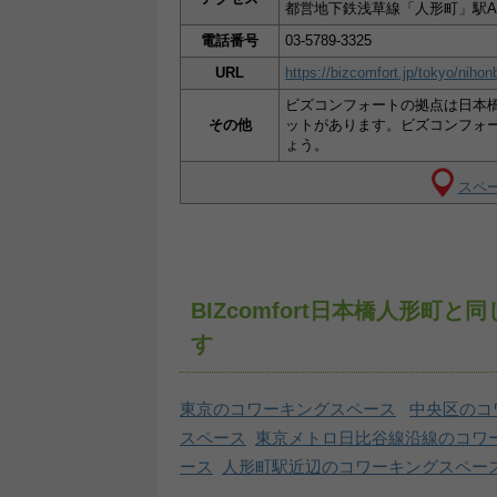
都営地下鉄浅草線「人形町」駅A
電話番号
03-5789-3325
URL
https://bizcomfort.jp/tokyo/niho
ビズコンフォートの拠点は日本
その他
ットがあります。ビズコンフォ
ょう。
スペー
BIZcomfort日本橋人形
す
東京のコワーキングスペース
中央区のコ
スペース
東京メトロ日比谷線沿線のコワ
ース
人形町駅近辺のコワーキングスペー