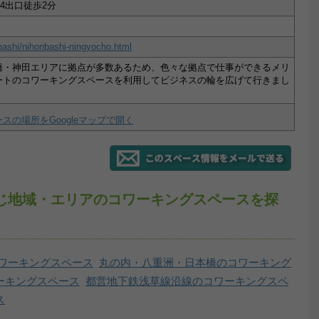
4出口徒歩2分
nbashi/nihonbashi-ningyocho.html
橋・神田エリアに拠点が多数あるため、色々な拠点で仕事ができるメリ
ートのコワーキングスペースを利用してビジネスの輪を広げて行きまし
スの場所をGoogleマップで開く
町と同じ地域・エリアのコワーキングスペースを探
ワーキングスペース
丸の内・八重洲・日本橋のコワーキング
ーキングスペース
都営地下鉄浅草線沿線のコワーキングスペ
ス