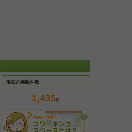
方へ
現在の掲載件数
1,435
件