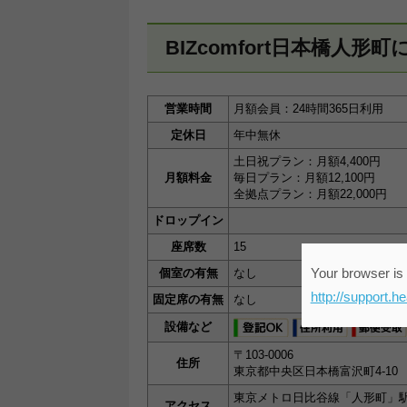
BIZcomfort日本橋人形
営業時間
月額会員：24時間365日利用
定休日
年中無休
土日祝プラン：月額4,400円
月額料金
毎日プラン：月額12,100円
全拠点プラン：月額22,000円
ドロップイン
座席数
15
Your browser is 
個室の有無
なし
http://support.h
固定席の有無
なし
設備など
〒103-0006
住所
東京都中央区日本橋富沢町4-1
東京メトロ日比谷線「人形町」駅
アクセス