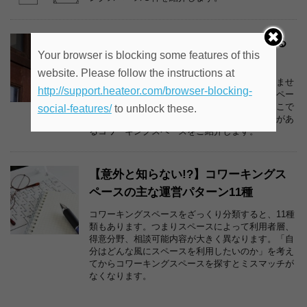
梅田・新大阪周辺の貸し会議室がある
Your browser is blocking some features of this
コワーキングスペース
website. Please follow the instructions at
小さな事務所や在宅で仕事をしていると頭を悩ませ
http://support.heateor.com/browser-blocking-
るのが、打合せや商談場所ですよね。手狭でスペー
スがない、家族がいるので来客は困る等々。そこで
social-features/
to unblock these.
今回は梅田周辺・新大阪周辺で少人数用会議室があ
るコワーキングスペースをご紹介します。
【意外と知らない!?】コワーキングス
ペースの主な運営パターン11種
コワーキングスペースをざっくり分類すると、11種
類もあります。つまりスペースによって利用者層、
得意分野、相談可能内容が大きく異なります。「自
分はどんな風にスペースを利用したいのか」を考え
てからコワーキングスペースを探すとミスマッチが
なくなります。