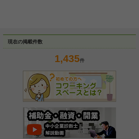
現在の掲載件数
1,435
件