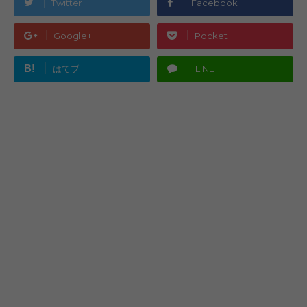
Twitter
Facebook
Google+
Pocket
B!
はてブ
LINE