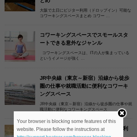
とめ
大阪で土日にビジター利用（ドロップイン）可能な
コワーキングスペースまとめ コワー …
コワーキングスペースでスモールスタ
ートできる意外なジャンル
コワーキングスペースは、ITの人が集まっている
というイメージが強く …
JR中央線（東京～新宿）沿線から徒歩
圏の仕事や就職活動に便利なコワーキ
ングスペース
JR中央線（東京～新宿）沿線から徒歩圏の仕事や就
職活動に便利なコワーキングスペース
Your browser is blocking some features of this
コワーキングスペースを気持ちよく利
website. Please follow the instructions at
用するために気をつけたいこと