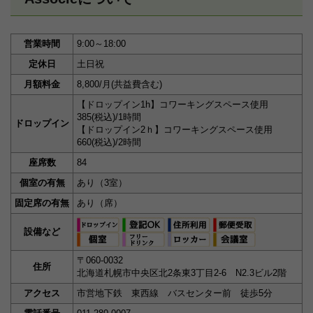
営業時間
9:00～18:00
定休日
土日祝
月額料金
8,800/月(共益費含む)
【ドロップイン1h】コワーキングスペース使用
385(税込)/1時間
ドロップイン
【ドロップイン2ｈ】コワーキングスペース使用
660(税込)/2時間
座席数
84
個室の有無
あり（3室）
固定席の有無
あり（席）
設備など
〒060-0032
住所
北海道札幌市中央区北2条東3丁目2-6 N2.3ビル2階
アクセス
市営地下鉄 東西線 バスセンター前 徒歩5分