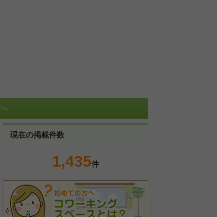
方へ
現在の掲載件数
1,435
件