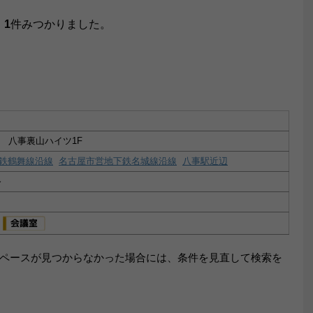
、
1
件みつかりました。
 八事裏山ハイツ1F
鉄鶴舞線沿線
名古屋市営地下鉄名城線沿線
八事駅近辺
～
ペースが見つからなかった場合には、条件を見直して検索を