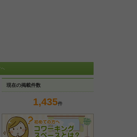
方へ
現在の掲載件数
1,435
件