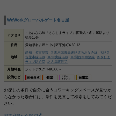
WeWorkグローバルゲート名古屋
・あおなみ線「ささしまライブ」駅直結・名古屋駅より
アクセス
徒歩15分
住所
愛知県名古屋市中村区平池町4-60-12
愛知
名古屋市
名古屋臨海高速鉄道あおなみ線
名鉄名
地域
古屋本線沿線
JR中央線沿線
JR関西本線沿線
ささしま
ライブ駅近辺
名古屋駅近辺
月額料金
ホットデスク ¥49,000～
設備など
お探しの条件で自分に合うコワーキングスペースが見つか
らなかった場合には、条件を見直して検索をしてみてくだ
さい。
都道府県から探す