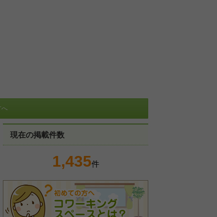
方へ
現在の掲載件数
1,435
件