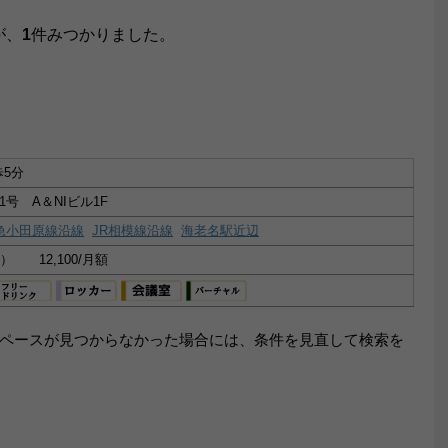
が、
1
件みつかりました。
歩5分
号 A＆NIビル1F
急小田原線沿線
JR相模線沿線
海老名駅近辺
） 12,100/月額
ペースが見つからなかった場合には、条件を見直して検索を