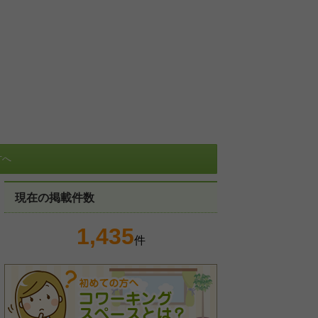
方へ
現在の掲載件数
1,435
件