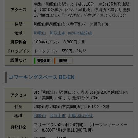
南海「和歌山市駅」より徒歩10分、車2分JR和歌山駅
アクセス
より車10分和歌山バス「城北橋」停留所下車より徒歩
1分和歌山バス「市役所前」停留所下車より徒歩3分
住所
和歌山県和歌山市八番丁9 パーク県信ビル
地域
和歌山
和歌山市
南海本線沿線
月額料金
10Daysプラン 8,800円／月
ドロップイン
ドロップイン 550円／2時間
設備など
コワーキングスペース BE-EN
JR「和歌山」駅 西口より 徒歩3分(約200m)和歌山バ
アクセス
ス「美園町」停 より徒歩1分(約70m)
住所
和歌山県和歌山市美園町5丁目6-13 2・3階
地域
和歌山
和歌山市
JR阪和線沿線
フリープラン(365日24時間)：【オープンキャンペー
月額料金
ン】8,800円/月(定価11,000円/月)