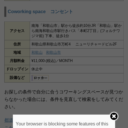
Coworking space コンセント
南海「和歌山市」駅から徒歩約10分JR「和歌山」駅か
アクセス
ら南海和歌山市駅行きバス「本町2丁目」(フォルテワ
ジマ前) 下車、徒歩1分
住所
和歌山県和歌山市万町4 ニューリチャードビル2F
地域
和歌山
和歌山市
月額料金
¥11,000-(税込)／MONTH
ドロップイン
休止中
設備など
お探しの条件で自分に合うコワーキングスペースが見つか
らなかった場合には、条件を見直して検索をしてみてくだ
さい。
都道府県から探す
Your browser is blocking some features of this
こだわり条件から探す