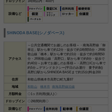
ドロップイン
1時間以内：400円
設備など
SHINODA BASE(シノダベース)
～公共交通機関でお越しのお客様～・南海高野線「御
幸辻」駅から車で約12分・徒歩で約1時間55分・JR和
歌山線「橋本」駅から車で約15分・徒歩で約1時間50
アクセス
分・JR和歌山線「高野口」駅から車で約8分・徒歩で
約40分～お車でお越しのお客様～・高野口ICから車で
約5分→デマンドタクシー(平日のみ運行 要予約制)
高野口駅からSHINODA BASEまで約15分(料金200
住所
和歌山県橋本市高野口町九重87
地域
和歌山
橋本市
南海高野線沿線
月額料金
◇1ヶ月利用(個人)◇
ドロップイン
◇2時間利用◇
設備など