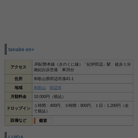
tanabe en+
JR紀勢本線（きのくに線）「紀伊田辺」駅 徒歩１分
アクセス
南紀白浜空港 車25分
住所
和歌山県田辺市湊41-1
地域
和歌山
田辺市
月額料金
10,000円（税込）
１時間：400円、３時間：800円、１日：1,200円（全
ドロップイン
て税込）
設備など
LUIDA