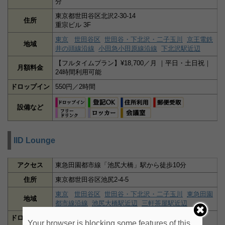
分
東京都世田谷区北沢2-30-14
住所
重宗ビル 3F
東京
世田谷区
世田谷・下北沢・二子玉川
京王電鉄
地域
井の頭線沿線
小田急小田原線沿線
下北沢駅近辺
【フルタイムプラン】¥18,700／月 ｜平日・土日祝｜
月額料金
24時間利用可能
ドロップイン
550円／2時間
設備など
IID Lounge
アクセス
東急田園都市線「池尻大橋」駅から徒歩10分
住所
東京都世田谷区池尻2-4-5
東京
世田谷区
世田谷・下北沢・二子玉川
東急田園
地域
都市線沿線
池尻大橋駅近辺
三軒茶屋駅近辺
ドロップイン
1時間単位で利用可（1日料金もあり）
Your browser is blocking some features of this