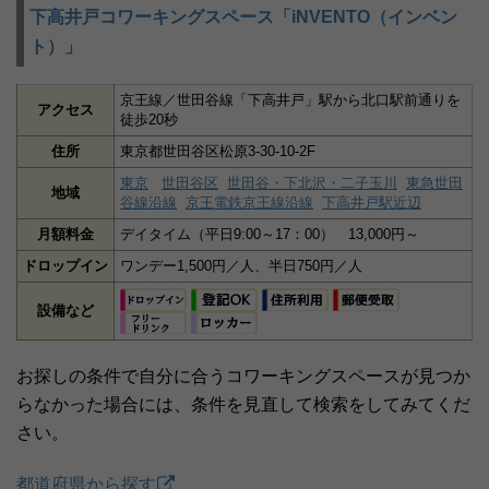
下高井戸コワーキングスペース「iNVENTO（インベン
ト）」
京王線／世田谷線「下高井戸」駅から北口駅前通りを
アクセス
徒歩20秒
住所
東京都世田谷区松原3-30-10-2F
東京
世田谷区
世田谷・下北沢・二子玉川
東急世田
地域
谷線沿線
京王電鉄京王線沿線
下高井戸駅近辺
月額料金
デイタイム（平日9:00～17：00） 13,000円～
ドロップイン
ワンデー1,500円／人、半日750円／人
設備など
お探しの条件で自分に合うコワーキングスペースが見つか
らなかった場合には、条件を見直して検索をしてみてくだ
さい。
都道府県から探す