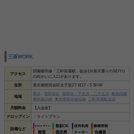
三茶WORK
田園都市線「三軒茶屋駅」徒歩1分茶沢通りのSEIYU
アクセス
の向かいに入口があります。
住所
東京都世田谷区太子堂2丁目17－5 3F/4F
東京
世田谷区
世田谷・下北沢・二子玉川
東急田園
地域
都市線沿線
東急世田谷線沿線
三軒茶屋駅近辺
月額料金
【入会金】
ドロップイン
・ライトプラン
設備など