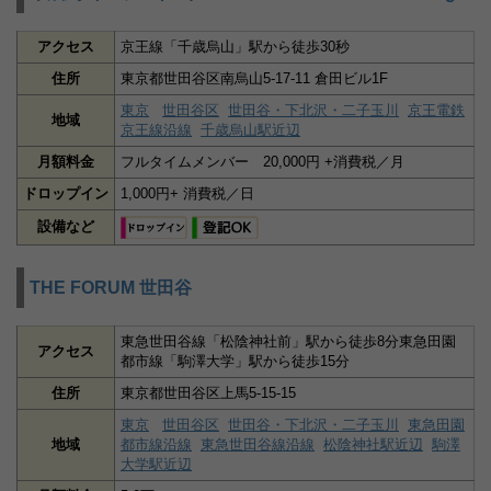
アクセス
京王線「千歳烏山」駅から徒歩30秒
住所
東京都世田谷区南烏山5-17-11 倉田ビル1F
東京
世田谷区
世田谷・下北沢・二子玉川
京王電鉄
地域
京王線沿線
千歳烏山駅近辺
月額料金
フルタイムメンバー 20,000円 +消費税／月
ドロップイン
1,000円+ 消費税／日
設備など
THE FORUM 世田谷
東急世田谷線「松陰神社前」駅から徒歩8分東急田園
アクセス
都市線「駒澤大学」駅から徒歩15分
住所
東京都世田谷区上馬5-15-15
東京
世田谷区
世田谷・下北沢・二子玉川
東急田園
地域
都市線沿線
東急世田谷線沿線
松陰神社駅近辺
駒澤
大学駅近辺