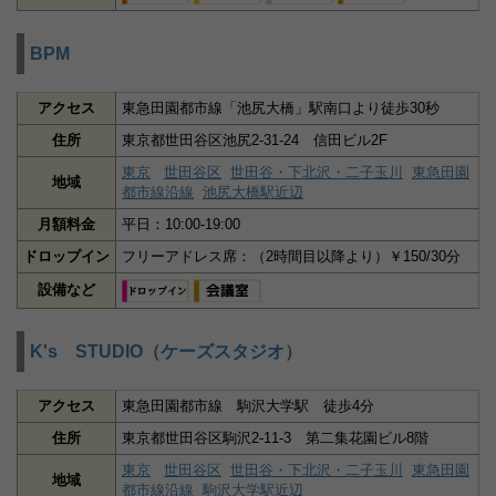
BPM
アクセス
東急田園都市線「池尻大橋」駅南口より徒歩30秒
住所
東京都世田谷区池尻2-31-24 信田ビル2F
東京
世田谷区
世田谷・下北沢・二子玉川
東急田園
地域
都市線沿線
池尻大橋駅近辺
月額料金
平日：10:00-19:00
ドロップイン
フリーアドレス席：（2時間目以降より）￥150/30分
設備など
K's STUDIO（ケーズスタジオ）
アクセス
東急田園都市線 駒沢大学駅 徒歩4分
住所
東京都世田谷区駒沢2-11-3 第二集花園ビル8階
東京
世田谷区
世田谷・下北沢・二子玉川
東急田園
地域
都市線沿線
駒沢大学駅近辺