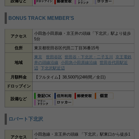
設備など
BONUS TRACK MEMBER'S
小田急小田原線・京王井の頭線「下北沢」駅より徒歩
アクセス
5分
住所
東京都世田谷区代田二丁目36番15号
東京
世田谷区
世田谷・下北沢・二子玉川
京王電鉄
地域
井の頭線沿線
小田急小田原線沿線
世田谷代田駅近
辺
下北沢駅近辺
月額料金
【フルタイム】38,500円(24時間／全日)
ドロップイン
設備など
ロバート下北沢
小田急線・京王井の頭線 「下北沢」駅東口から徒歩1
アクセス