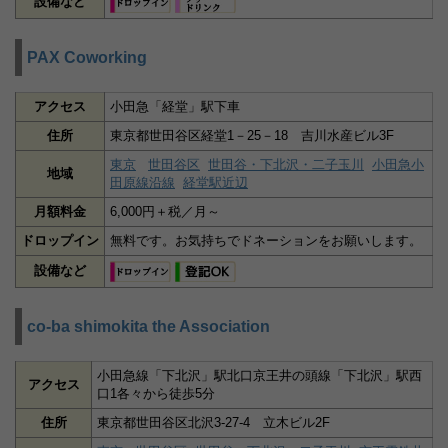
設備など
PAX Coworking
アクセス
小田急「経堂」駅下車
住所
東京都世田谷区経堂1－25－18 吉川水産ビル3F
東京
世田谷区
世田谷・下北沢・二子玉川
小田急小
地域
田原線沿線
経堂駅近辺
月額料金
6,000円＋税／月～
ドロップイン
無料です。お気持ちでドネーションをお願いします。
設備など
co-ba shimokita the Association
小田急線「下北沢」駅北口京王井の頭線「下北沢」駅西
アクセス
口1各々から徒歩5分
住所
東京都世田谷区北沢3-27-4 立木ビル2F