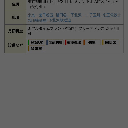
東京都世田谷区北沢2-11-15 ミカン下北 A街区 4F、5F
住所
（受付4F）
東京
世田谷区
世田谷・下北沢・二子玉川
京王電鉄井
地域
の頭線沿線
下北沢駅近辺
①フルタイムプラン（A街区）フリーアドレス/24h利用
月額料金
可
設備など