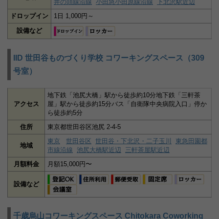
井の頭線沿線
小田急小田原線沿線
下北沢駅近辺
ドロップイン
1日 1,000円～
設備など
IID 世田谷ものづくり学校 コワーキングスペース（309
号室）
地下鉄「池尻大橋」駅から徒歩約10分地下鉄「三軒茶
アクセス
屋」駅から徒歩約15分バス「自衛隊中央病院入口」停か
ら徒歩約5分
住所
東京都世田谷区池尻 2-4-5
東京
世田谷区
世田谷・下北沢・二子玉川
東急田園都
地域
市線沿線
池尻大橋駅近辺
三軒茶屋駅近辺
月額料金
月額15,000円〜
設備など
千歳烏山コワーキングスペース Chitokara Coworking