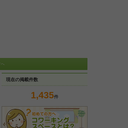
方へ
現在の掲載件数
1,435
件