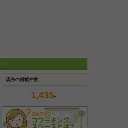
方へ
現在の掲載件数
1,435
件