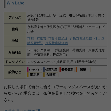
Win Labo
京阪「伏見桃山」駅、近鉄「桃山御陵前」駅より共に
アクセス
徒歩1分
京都府京都市伏見区京町4丁目153番地3 ファーストビ
住所
ル2F
京都
京都市
京阪本線沿線
近鉄京都線沿線
桃山御
地域
陵前駅近辺
伏見桃山駅近辺
ワーキング利用 （電話受付、荷物受付、来客受付対
月額料金
応、会議室無料、FAX利用）
ドロップイン
レンタルスペース・貸教室 利用（1回最大3時間）
設備など
お探しの条件で自分に合うコワーキングスペースが見つか
らなかった場合には、条件を見直して検索をしてみてくだ
さい。