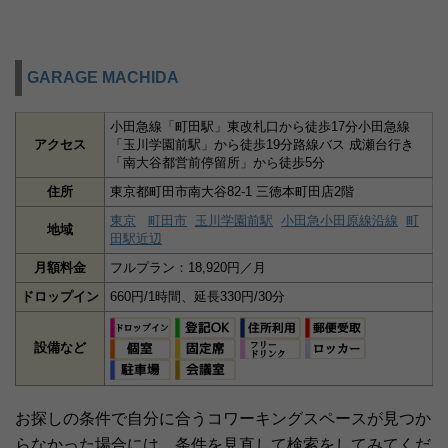
GARAGE MACHIDA
小田急線「町田駅」東改札口から徒歩17分小田急線
アクセス
「玉川学園前駅」から徒歩19分路線バス 成瀬台行き
「南大谷都営前停留所」から徒歩5分
住所
東京都町田市南大谷82-1 三徳本町田店2階
東京
町田市
玉川学園前駅
小田急小田原線沿線
町
地域
田駅近辺
月額料金
フルプラン：18,920円／月
ドロップイン
660円/1時間、延長330円/30分
設備など
お探しの条件で自分に合うコワーキングスペースが見つか
らなかった場合には、条件を見直して検索をしてみてくだ